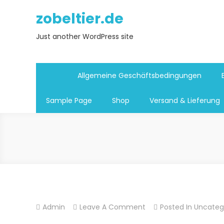
Skip
zobeltier.de
to
content
Just another WordPress site
Allgemeine Geschäftsbedingungen
Sample Page
Shop
Versand & Lieferung
On
Admin
Leave A Comment
Posted In
Uncateg
Hello