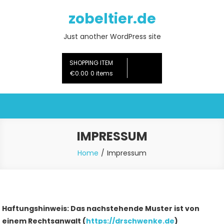
Skip
zobeltier.de
to
content
Just another WordPress site
SHOPPING ITEM
€0.00
0 items
IMPRESSUM
Home
Impressum
Haftungshinweis: Das nachstehende Muster ist von
einem Rechtsanwalt (
https://drschwenke.de
)