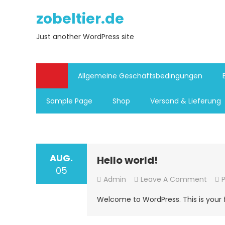
Skip
zobeltier.de
to
content
Just another WordPress site
Allgemeine Geschäftsbedingungen
Sample Page
Shop
Versand & Lieferung
AUG.
Hello world!
05
On
Admin
Leave A Comment
Hello
Welcome to WordPress. This is your fir
World