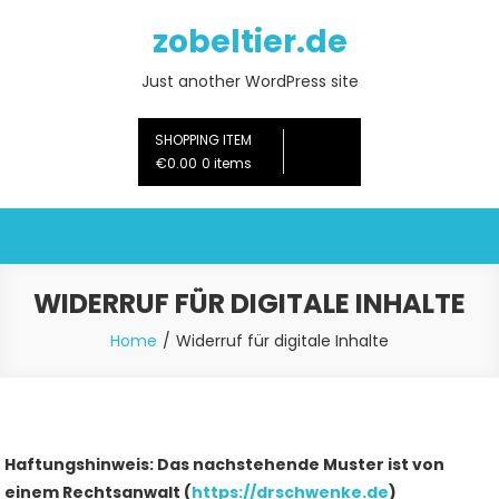
Skip
zobeltier.de
to
content
Just another WordPress site
SHOPPING ITEM
€0.00
0 items
WIDERRUF FÜR DIGITALE INHALTE
Home
Widerruf für digitale Inhalte
Haftungshinweis: Das nachstehende Muster ist von
einem Rechtsanwalt (
https://drschwenke.de
)