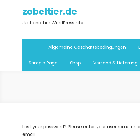
Skip
zobeltier.de
to
content
Just another WordPress site
Allgemeine Geschäftsbedingungen
Sample Page
Shop
Versand & Lieferung
Lost your password? Please enter your username or ema
email.